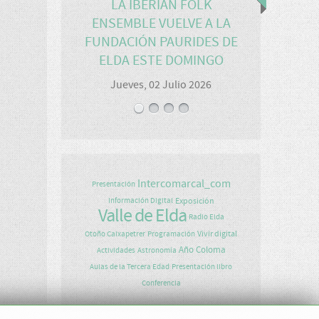
LA IBERIAN FOLK
ENSEMBLE VUELVE A LA
FUNDACIÓN PAURIDES DE
ELDA ESTE DOMINGO
Jueves, 02 Julio 2026
Intercomarcal_com
Presentación
Exposición
Información Digital
Valle de Elda
Radio Elda
Vivir digital
Otoño Caixapetrer
Programación
Año Coloma
Actividades
Astronomía
Aulas de la Tercera Edad
Presentación libro
Conferencia