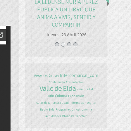
LA ELDENSE NURIA PÉREZ
PUBLICA UN LIBRO QUE
ANIMA A VIVIR, SENTIR Y
COMPARTIR
Jueves, 23 Abril 2026
Intercomarcal_com
Presentación libro
Conferencia
Presentación
Valle de Elda
Vivir digital
Año Coloma
Exposición
Aulas de la Tercera Edad
Información Digital
Radio Elda
Programación
Astronomía
Actividades
Otoño Caixapetrer