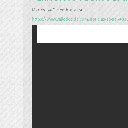
Martes, 24 Diciembre 2024
https://www.valledeelda.com/noticias/social/48367