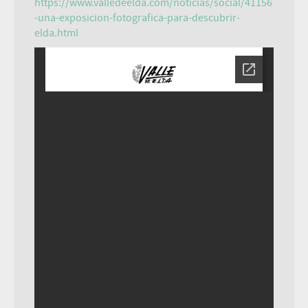
https://www.valledeelda.com/noticias/social/41156
-una-exposicion-fotografica-para-descubrir-
elda.html