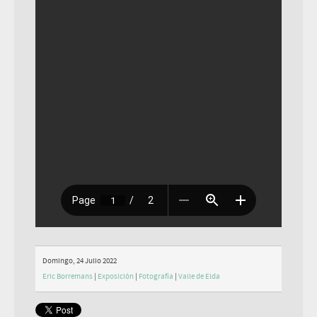
Domingo, 24 Julio 2022
Eric Borremans
|
Exposición
|
Fotografía
|
Valle de Elda