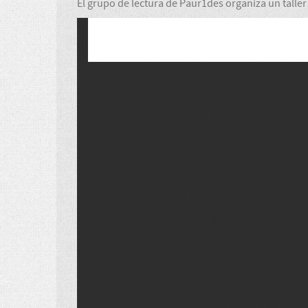
El grupo de lectura de Paur1des organiza un talle