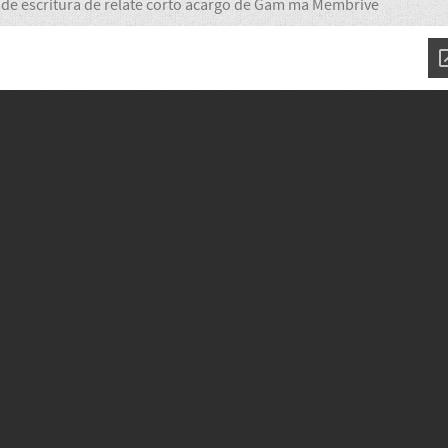
r de escritura de relate corto acargo de Gam­ ma Membrive