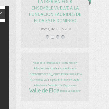
LA IBERIAN FOLK
ENSEMBLE VUELVE A LA
FUNDACIÓN PAURIDES DE
ELDA ESTE DOMINGO
Jueves, 02 Julio 2026
Aulas de la Tercera Edad
Programación
Año Coloma
Conferencia
Radio Elda
Intercomarcal_com
Presentación libro
Vivir digital
Actividades
Información Digital
Exposición
Astronomía
Presentación
Valle de Elda
Otoño Caixapetrer