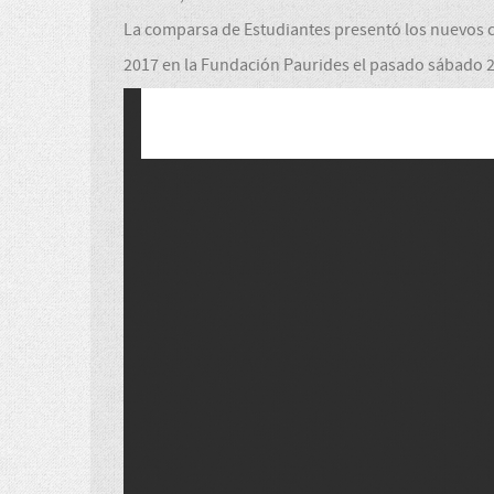
La comparsa de Estudiantes presentó los nuevos c
2017 en la Fundación Paurides el pasado sábado 22