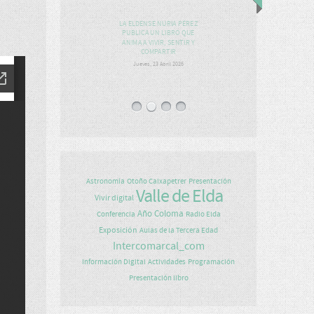
LA ELDENSE NURIA PÉREZ
PUBLICA UN LIBRO QUE
ANIMA A VIVIR, SENTIR Y
COMPARTIR
Jueves, 23 Abril 2026
Astronomía
Otoño Caixapetrer
Presentación
Valle de Elda
Vivir digital
Año Coloma
Conferencia
Radio Elda
Exposición
Aulas de la Tercera Edad
Intercomarcal_com
Información Digital
Actividades
Programación
Presentación libro