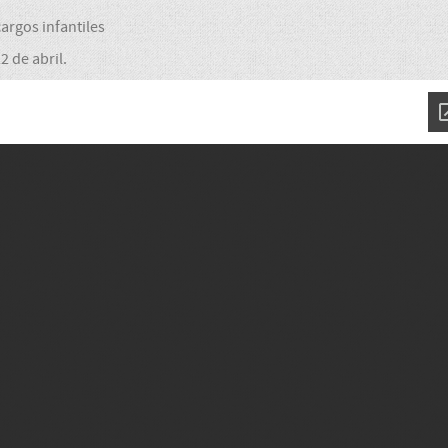
argos infantiles
 de abril.