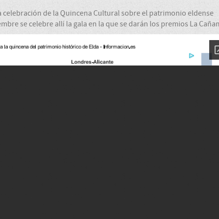
 celebración de la Quincena Cultural sobre el patrimonio eldense
embre se celebre allí la gala en la que se darán los premios La Cañ