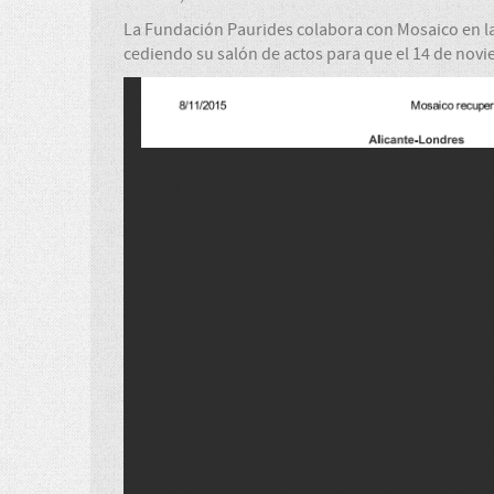
La Fundación Paurides colabora con Mosaico en la
cediendo su salón de actos para que el 14 de novi