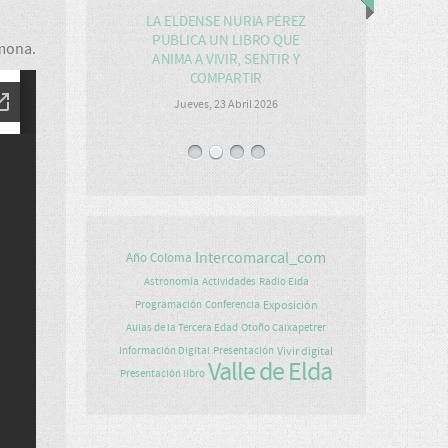
LA ELDENSE NURIA PÉREZ
PUBLICA UN LIBRO QUE
amona.
ANIMA A VIVIR, SENTIR Y
COMPARTIR
Jueves, 23 Abril 2026
Intercomarcal_com
Año Coloma
Astronomía
Actividades
Radio Elda
Exposición
Programación
Conferencia
Aulas de la Tercera Edad
Otoño Caixapetrer
Vivir digital
Información Digital
Presentación
Valle de Elda
Presentación libro