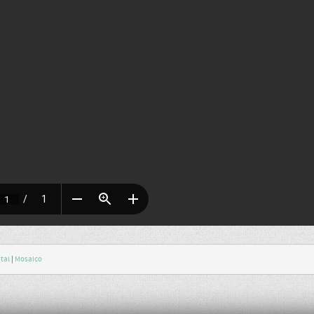
tal
|
Mosaico