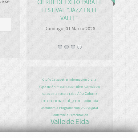
CIERRE DE ÉXITO PARA EL
ue se
FESTIVAL "JAZZ EN EL
VALLE"
Domingo, 01 Marzo 2026
Otoño Caixapetrer
Información Digital
Exposición
Presentación libro
Actividades
Año Coloma
Aulas de la Tercera Edad
Intercomarcal_com
Radio Elda
Vivir digital
Astronomía
Programación
Conferencia
Presentación
Valle de Elda