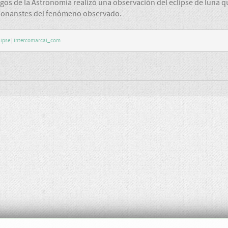
gos de la Astronomía realizó una observación del eclipse de luna q
ionanstes del fenómeno observado.
lipse
|
Intercomarcal_com