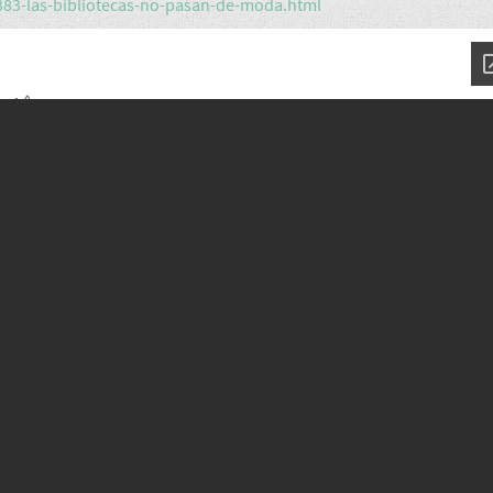
383-las-bibliotecas-no-pasan-de-moda.html