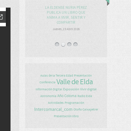
LA ELDENSE NURIA PÉREZ
PUBLICA UN LIBRO QUE
ANIMA A VIVIR, SENTIR Y
COMPARTIR
Jueves, 23 Abril 2026
Aulas de la Tercera Edad
Presentación
Valle de Elda
Conferencia
Exposición
Vivir digital
Información Digital
Año Coloma
Astronomía
Radio Elda
Actividades
Programación
Intercomarcal_com
Otoño Caixapetrer
Presentación libro