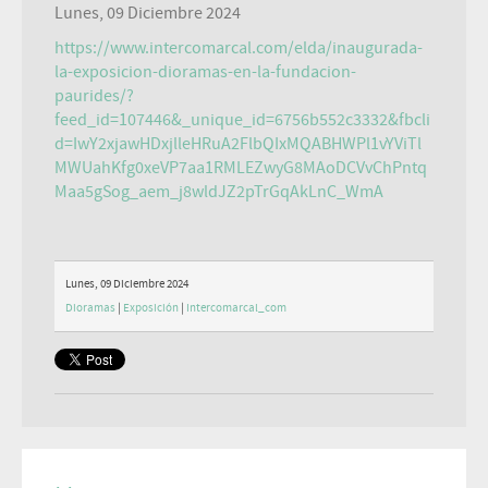
Lunes, 09 Diciembre 2024
https://www.intercomarcal.com/elda/inaugurada-
la-exposicion-dioramas-en-la-fundacion-
paurides/?
feed_id=107446&_unique_id=6756b552c3332&fbcli
d=IwY2xjawHDxjlleHRuA2FlbQIxMQABHWPl1vYViTl
MWUahKfg0xeVP7aa1RMLEZwyG8MAoDCVvChPntq
Maa5gSog_aem_j8wldJZ2pTrGqAkLnC_WmA
Lunes, 09 Diciembre 2024
Dioramas
|
Exposición
|
Intercomarcal_com