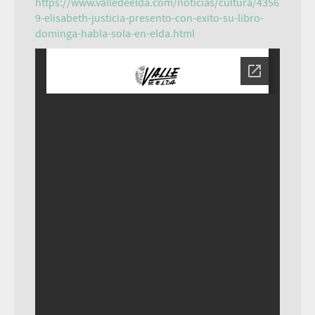
https://www.valledeelda.com/noticias/cultura/4356
9-elisabeth-justicia-presento-con-exito-su-libro-
dominga-habla-sola-en-elda.html