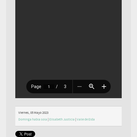
Viernes, 05 Mayo 2023
Dominga habla sola
|
Elisabeth Justicia
|
Valle de Elda