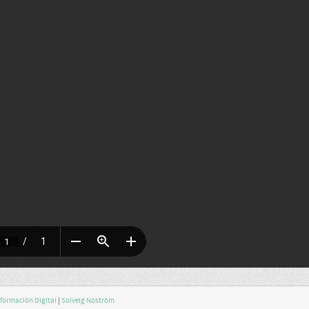
nformación Digital
|
Solveig Noström