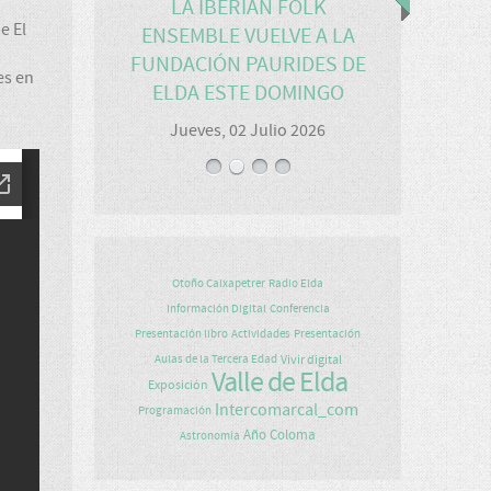
LA IBERIAN FOLK
e El
ENSEMBLE VUELVE A LA
FUNDACIÓN PAURIDES DE
es en
ELDA ESTE DOMINGO
Jueves, 02 Julio 2026
Otoño Caixapetrer
Radio Elda
Información Digital
Conferencia
Presentación libro
Actividades
Presentación
Vivir digital
Aulas de la Tercera Edad
Valle de Elda
Exposición
Intercomarcal_com
Programación
Año Coloma
Astronomía