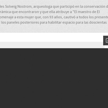
des Solveig Nostrom, arqueologa que participó en la conservación d
erámica que encontraron y que ella atribuye a "El maestro de El
omenaje a esta mujer que, con 93 años, cautivó a todos los present
ar los paneles posteriores para habilitar espacio para las doscientas