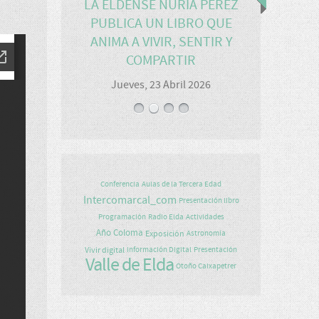
LA ELDENSE NURIA PÉREZ
PUBLICA UN LIBRO QUE
ANIMA A VIVIR, SENTIR Y
COMPARTIR
Jueves, 23 Abril 2026
Conferencia
Aulas de la Tercera Edad
Intercomarcal_com
Presentación libro
Programación
Radio Elda
Actividades
Año Coloma
Exposición
Astronomía
Vivir digital
Información Digital
Presentación
Valle de Elda
Otoño Caixapetrer