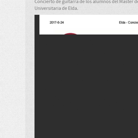
Concierto de guitarra de los alumnos del Master de
Universitaria de Elda.