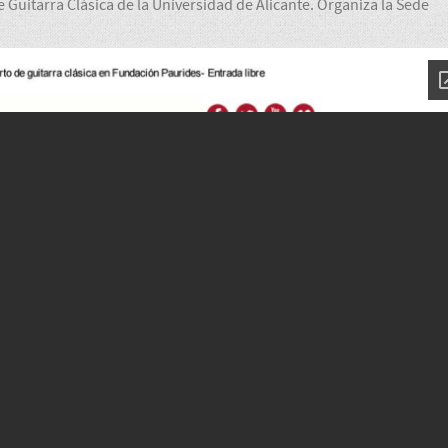
 Guitarra Clásica de la Universidad de Alicante. Organiza la Sede