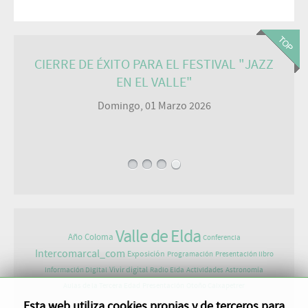
CIERRE DE ÉXITO PARA EL FESTIVAL "JAZZ
EN EL VALLE"
Domingo, 01 Marzo 2026
Valle de Elda
Año Coloma
Conferencia
Intercomarcal_com
Exposición
Programación
Presentación libro
Vivir digital
Información Digital
Radio Elda
Actividades
Astronomía
Aulas de la Tercera Edad
Presentación
Otoño Caixapetrer
Esta web utiliza cookies propias y de terceros para