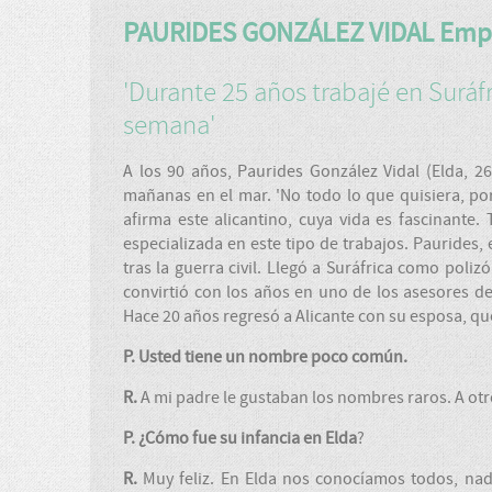
PAURIDES GONZÁLEZ VIDAL Emp
'Durante 25 años trabajé en Suráfri
semana'
A los 90 años, Paurides González Vidal (Elda, 2
mañanas en el mar. 'No todo lo que quisiera, p
afirma este alicantino, cuya vida es fascinante
especializada en este tipo de trabajos. Paurides
tras la guerra civil. Llegó a Suráfrica como poli
convirtió con los años en uno de los asesores d
Hace 20 años regresó a Alicante con su esposa, qu
P. Usted tiene un nombre poco común.
R.
A mi padre le gustaban los nombres raros. A ot
P. ¿Cómo fue su infancia en Elda
?
R.
Muy feliz. En Elda nos conocíamos todos, nadie