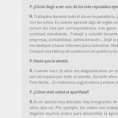
P. ¿Cómo llegó a ser uno de los más reputados ejec
R.
Trabajaba durante todo el día en la panadería, 
con los niños. En cuanto aprendí algo de inglés 
cursos los hice por correspondencia, tras gana
continué estudiando. Trabajé y estudié durante
empresas, contabilidad, administración... Dejé la
me dediqué a hacer informes para industrias. Más 
Compré una fábrica de sombreros en quiebra y la r
P. Hasta que la vendió.
R.
Cuando hace 20 años me diagnosticaron un enfi
con mi esposa por todo el mundo. Durante años v
Polo Norte... En Indonesia cogí el cólera y estuve s
P. ¿Cómo vivió usted el
apartheid
?
R.
Es un asunto muy delicado. Hay inmigrantes de 
otros que no. Por ejemplo, los indios son traba
llegaron muchos indios para desarrollar la agric