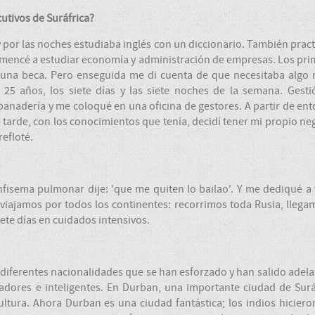
utivos de Suráfrica?
y por las noches estudiaba inglés con un diccionario. También prac
comencé a estudiar economía y administración de empresas. Los pr
r una beca. Pero enseguida me di cuenta de que necesitaba algo
 25 años, los siete días y las siete noches de la semana. Gest
 panadería y me coloqué en una oficina de gestores. A partir de en
tarde, con los conocimientos que tenía, decidí tener mi propio ne
efloté.
sema pulmonar dije: 'que me quiten lo bailao'. Y me dediqué a 
iajamos por todos los continentes: recorrimos toda Rusia, llega
iete días en cuidados intensivos.
diferentes nacionalidades que se han esforzado y han salido adela
jadores e inteligentes. En Durban, una importante ciudad de Surá
ultura. Ahora Durban es una ciudad fantástica; los indios hicier