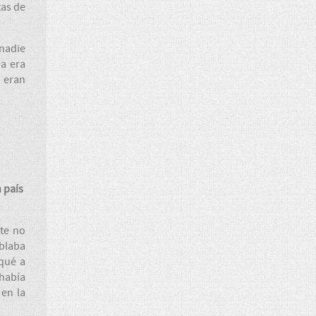
tas de
 nadie
da era
o eran
n país
te no
ablaba
iqué a
 había
 en la