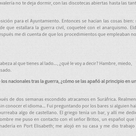
alería no te deja dormir, con las discotecas abiertas hasta las tan
osición para el Ayuntamiento. Entonces se hacían las cosas bien:
de que estallara la guerra civil, coqueteé con el anarquismo. El
Después me di cuenta de que los procedimientos que empleaban n
beza al que tienes al lado..., ¿qué le voy a decir? Hambre, miedo,
isado.
 los nacionales tras la guerra, ¿cómo se las apañó al principio en u
spués de dos semanas escondido atracamos en Suráfrica. Realmen
sin conocer el idioma... Fui preguntando por los bares si alguien h
urreaba algo de castellano. El griego tenía un bar, y allí me ded
te hombre me puso en contacto con el señor Britos, un español que
anadería en Port Elisabeth; me alojó en su casa y me dio trabajo