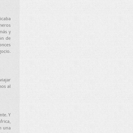
ticaba
imeros
 más y
ión de
tonces
gocio.
viajar
mos al
nte. Y
frica,
on una