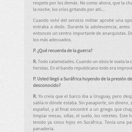
respeto por los demás. No como ahora, que la chav
la noche, los críos gritando por ahí...
Cuando volví del servicio militar aprobé una op
entraba a dedo. Durante la adolescencia, antes 
entonces un centro importante de anarquistas. 
los más adecuados.
P. ¿Qué recuerda de la guerra?
R.
Todo calamidades. Cuando un obús le vuela la ca
heridas. En el bando republicano todo era improv
P. Usted llegó a Suráfrica huyendo de la presión de
desconocido?
R.
Yo creía que el barco iba a Uruguay, pero de
sabía ni dónde estaba. Sin pasaporte, sin dinero, 
español, y al final encontré a un griego que chap
limpiar mesas, sillas, el suelo, los retretes. Es
tenido ya cinco hijos en Suráfrica. Tenía una p
panadería.