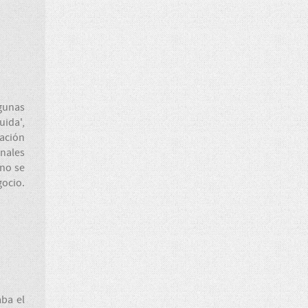
lgunas
uida',
cación
onales
ano se
gocio.
aba el