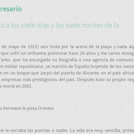
resario
ca los siete días y las siete noches de la
6 de mayo de 1911) aún trota por la arena de la playa y nada a
orque sufrí un enfisema pulmonar hace 20 años y me canso enseg
. Tanto, que ha encargado su biografía a una agencia de comuni
, ex militar republicano, se marchó de España huyendo de los naci
zón en un buque que zarpó del puerto de Alicante; en el país afric
e empresas más prestigiosos del país. Después tuvo su propio ne
e murió en 2001.
ro hermano le puso Orestes.
 le cerraba las puertas a nadie. La vida era muy sencilla, prim