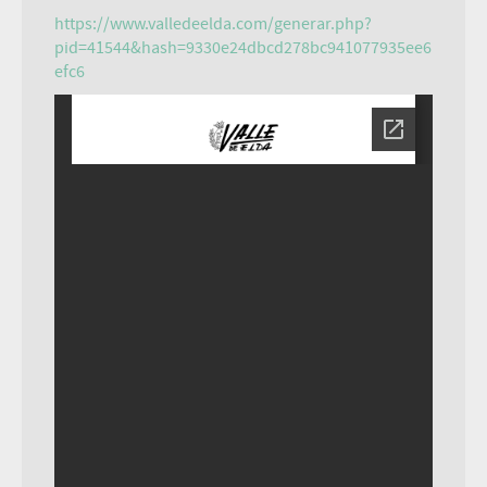
https://www.valledeelda.com/generar.php?
pid=41544&hash=9330e24dbcd278bc941077935ee6
efc6