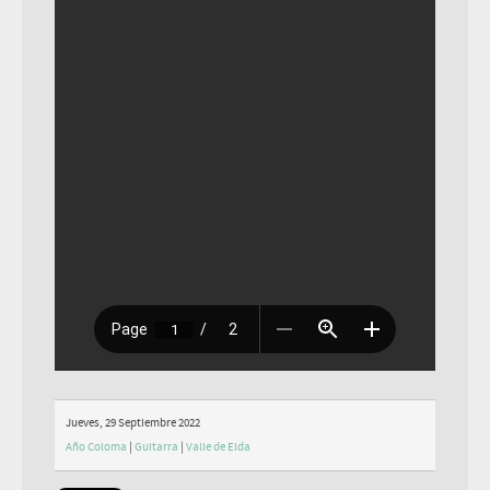
Jueves, 29 Septiembre 2022
Año Coloma
|
Guitarra
|
Valle de Elda