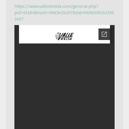
https://www.valledeelda.com/generar.php?
pid=41684&hash=08d3e1b2978dab4408668fcb2330
2e07