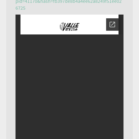
pid=41170&hash=fb397de8b4a4ee62a8249f51ee02
6725