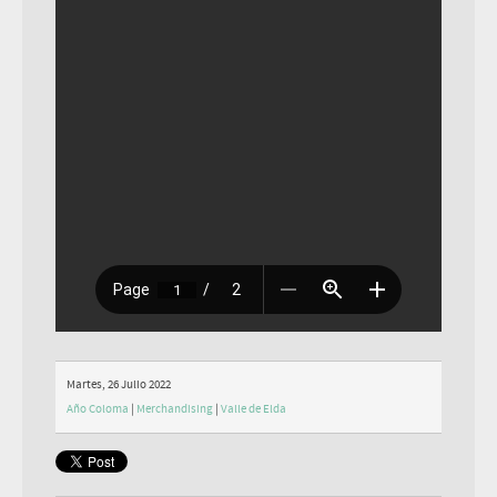
Martes, 26 Julio 2022
Año Coloma
|
Merchandising
|
Valle de Elda