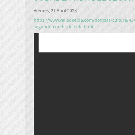
Viernes, 21 Abril 2023
https://www.valledeelda.com/noticias/cultura/43
segundo-conde-de-elda.html