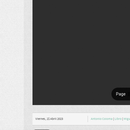
Viernes, 21 Abril 2023
Antonio Coloma
|
Libro
|
MIgu