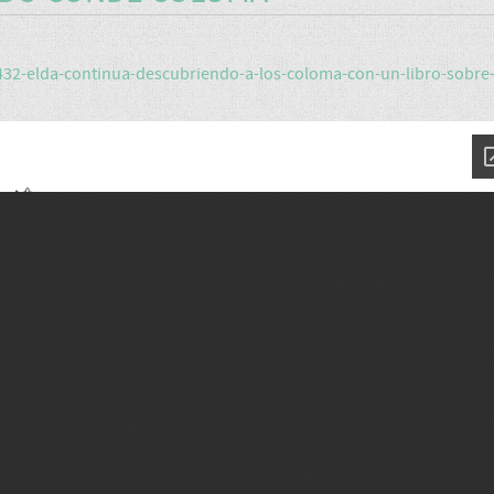
432-elda-continua-descubriendo-a-los-coloma-con-un-libro-sobre-l