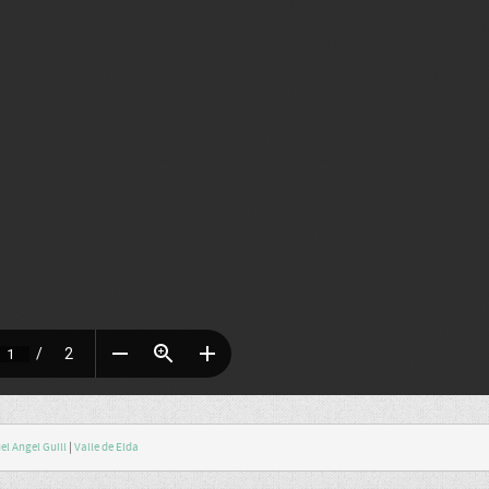
el Angel Guill
|
Valle de Elda