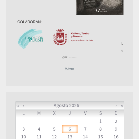
L
u
gar: ------
Volver
‹‹
‹
Agosto 2026
›
››
L
M
X
J
V
S
D
1
2
3
4
5
6
7
8
9
10
11
12
13
14
15
16