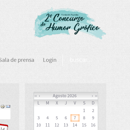
Sala de prensa
Login
‹‹
‹
Agosto 2026
›
››
L
M
X
J
V
S
D
Events 
1
2
3
4
5
6
7
8
9
10
11
12
13
14
15
16