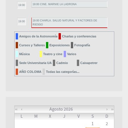
19:00 CINE. MARNIE LA LADRONA
19:00
19:00 CHARLA. SALUD NATURAL Y FACTORES DE
19:00
RIESGO
Amigos de la Astronomía
Charlas y conferencias
Cursos y Talleres
Exposiciones
Fotografía
Música
Teatro y cine
Varios
Sede Universitaria UA
Cadmio
Caixapetrer
AÑO COLOMA
Todas las categorías...
‹‹
‹
Agosto 2026
›
››
L
M
X
J
V
S
D
1
2