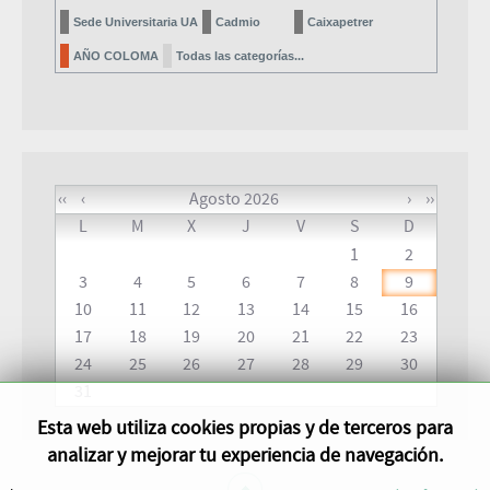
Sede Universitaria UA
Cadmio
Caixapetrer
AÑO COLOMA
Todas las categorías...
‹‹
‹
Agosto 2026
›
››
L
M
X
J
V
S
D
1
2
3
4
5
6
7
8
9
10
11
12
13
14
15
16
17
18
19
20
21
22
23
24
25
26
27
28
29
30
31
Esta web utiliza cookies propias y de terceros para
analizar y mejorar tu experiencia de navegación.