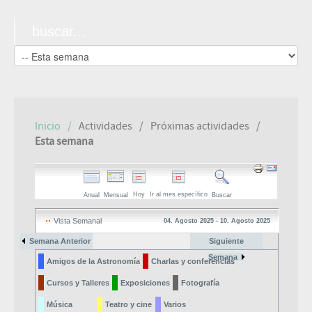
Inicio
Actividades
Próximas actividades
Esta semana
Hoy
Ir al mes específico
Anual
Mensual
Buscar
Vista Semanal
04. Agosto 2025 - 10. Agosto 2025
Semana Anterior
04. Agosto 2025 - 10.
Siguiente
Agosto 2025
Semana
Amigos de la Astronomía
Charlas y conferencias
Cursos y Talleres
Exposiciones
Fotografía
Música
Teatro y cine
Varios